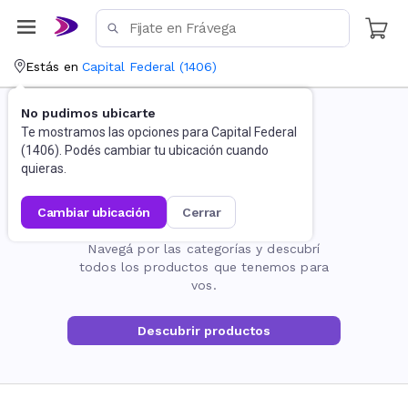
Estás en
Capital Federal
(
1406
)
No pudimos ubicarte
Te mostramos las opciones para
Capital Federal
(
1406
). Podés cambiar tu ubicación cuando
quieras.
cambiar ubicación
cerrar
La página no existe
Navegá por las categorías y descubrí
todos los productos que tenemos para
vos.
Descubrir productos