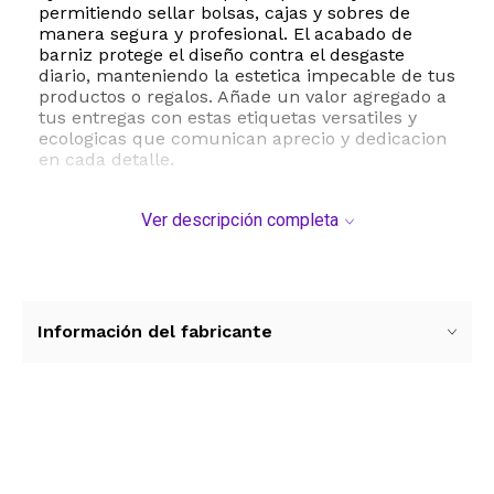
permitiendo sellar bolsas, cajas y sobres de
manera segura y profesional. El acabado de
barniz protege el diseño contra el desgaste
diario, manteniendo la estetica impecable de tus
productos o regalos. Añade un valor agregado a
tus entregas con estas etiquetas versatiles y
ecologicas que comunican aprecio y dedicacion
en cada detalle.
ESTE PRODUCTO VIENE DE USA DENTRO DEL
Ver descripción completa
MARCO DEL SERVICIO "PUERTA A PUERTA" QUE
RIGE PARA LOS ENVíOS POSTALES
INTERNACIONALES.
RECIBIRA EL PRODUCTO ENTRE 10 Y 12 DIAS
DESPUES DE SU COMPRA.
Información del fabricante
Ver más contenido