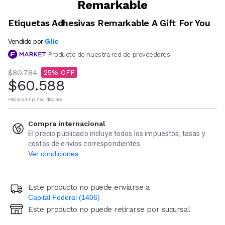
Remarkable
Etiquetas Adhesivas Remarkable A Gift For You
Glic
Vendido por
Producto de nuestra red de proveedores
$80.784
25
$60.588
Precio s/imp. nac.
$60.588
Compra internacional
El precio publicado incluye todos los impuestos, tasas y
costos de envíos correspondientes
Ver condiciones
Este producto no puede enviarse a
Capital Federal (1406)
Este producto no puede retirarse por sucursal
Ingresá código postal (sólo números)