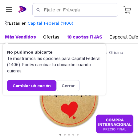
Estás en
Capital Federal
(
1406
)
Más Vendidos
Ofertas
18 cuotas FIJAS
Especial Caf
No pudimos ubicarte
Artículos de Librería y Papelería
Artículos de Oficina
Te mostramos las opciones para
Capital Federal
(
1406
). Podés cambiar tu ubicación cuando
quieras.
cambiar ubicación
cerrar