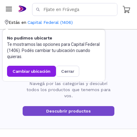
Estás en
Capital Federal
(
1406
)
No pudimos ubicarte
Te mostramos las opciones para
Capital Federal
(
1406
). Podés cambiar tu ubicación cuando
quieras.
cambiar ubicación
cerrar
La página no existe
Navegá por las categorías y descubrí
todos los productos que tenemos para
vos.
Descubrir productos