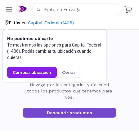
Estás en
Capital Federal
(
1406
)
No pudimos ubicarte
Te mostramos las opciones para
Capital Federal
(
1406
). Podés cambiar tu ubicación cuando
quieras.
cambiar ubicación
cerrar
La página no existe
Navegá por las categorías y descubrí
todos los productos que tenemos para
vos.
Descubrir productos