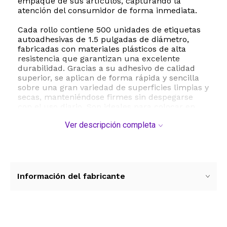
empaque de sus artículos, capturando la
atención del consumidor de forma inmediata.
Cada rollo contiene 500 unidades de etiquetas
autoadhesivas de 1.5 pulgadas de diámetro,
fabricadas con materiales plásticos de alta
resistencia que garantizan una excelente
durabilidad. Gracias a su adhesivo de calidad
superior, se aplican de forma rápida y sencilla
sobre una gran variedad de superficies limpias y
secas, manteniéndose firmes sin despegarse
con el uso diario. Son ideales para colocar en
probadores de maquillaje, muestras de
Ver descripción completa
fragancias, productos de degustación o
cualquier artículo de exhibición que requiera
una identificación clara.
Estas etiquetas no solo mejoran la organización
de su tienda, sino que también impulsan las
Información del fabricante
ventas al reducir la fricción en la decisión de
compra, permitiendo que los clientes
interactúen con confianza con las muestras
autorizadas. Su presentación en rollo facilita un
almacenamiento compacto y una dispensación