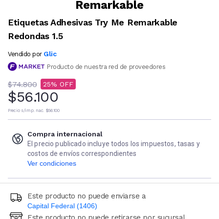
Remarkable
Etiquetas Adhesivas Try Me Remarkable
Redondas 1.5
Glic
Vendido por
Producto de nuestra red de proveedores
$74.800
25
$56.100
Precio s/imp. nac.
$56.100
Compra internacional
El precio publicado incluye todos los impuestos, tasas y
costos de envíos correspondientes
Ver condiciones
Este producto no puede enviarse a
Capital Federal (1406)
Este producto no puede retirarse por sucursal
Ingresá código postal (sólo números)