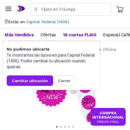
Estás en
Capital Federal
(
1406
)
Más Vendidos
Ofertas
18 cuotas FIJAS
Especial Caf
No pudimos ubicarte
Artículos de Librería y Papelería
Artículos de Oficina
Te mostramos las opciones para
Capital Federal
(
1406
). Podés cambiar tu ubicación cuando
quieras.
cambiar ubicación
cerrar