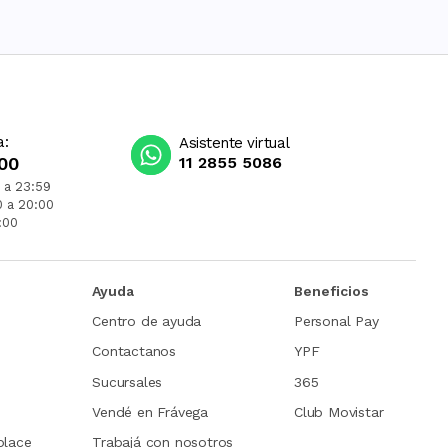
a:
Asistente virtual
00
11 2855 5086
 a 23:59
0 a 20:00
:00
Ayuda
Beneficios
Centro de ayuda
Personal Pay
Contactanos
YPF
Sucursales
365
Vendé en Frávega
Club Movistar
place
Trabajá con nosotros