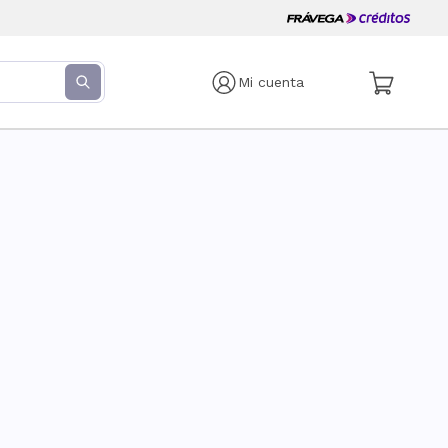
Mi cuenta
s