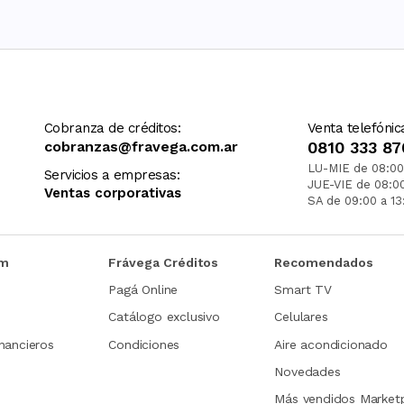
Cobranza de créditos:
Venta telefónic
cobranzas@fravega.com.ar
0810 333 87
LU-MIE de 08:00
Servicios a empresas:
JUE-VIE de 08:0
Ventas corporativas
SA de 09:00 a 13
om
Frávega Créditos
Recomendados
Pagá Online
Smart TV
Catálogo exclusivo
Celulares
nancieros
Condiciones
Aire acondicionado
Novedades
Más vendidos Market