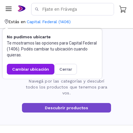
Estás en
Capital Federal
(
1406
)
No pudimos ubicarte
Te mostramos las opciones para
Capital Federal
(
1406
). Podés cambiar tu ubicación cuando
quieras.
cambiar ubicación
cerrar
La página no existe
Navegá por las categorías y descubrí
todos los productos que tenemos para
vos.
Descubrir productos