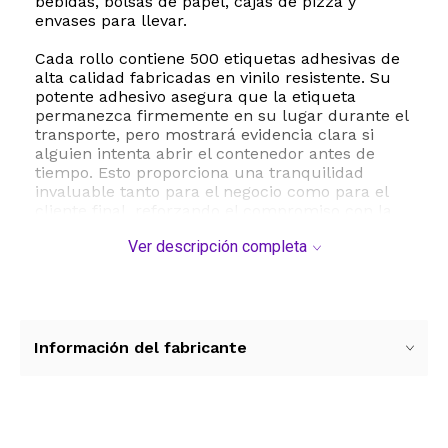
bebidas, bolsas de papel, cajas de pizza y
envases para llevar.
Cada rollo contiene 500 etiquetas adhesivas de
alta calidad fabricadas en vinilo resistente. Su
potente adhesivo asegura que la etiqueta
permanezca firmemente en su lugar durante el
transporte, pero mostrará evidencia clara si
alguien intenta abrir el contenedor antes de
tiempo. Esto proporciona una tranquilidad
invaluable tanto para el negocio como para el
cliente final, reforzando el compromiso con la
calidad y la seguridad alimentaria.
Ver descripción completa
La aplicación es sumamente sencilla y rápida,
permitiendo optimizar los tiempos de empaque
en momentos de alta demanda. Solo debe
despegar la tira del rollo y colocarla sobre el
cierre del empaque o la tapa de la bebida. Su
Información del fabricante
diseño rectangular y color blanco neutro se
adaptan de manera estética a cualquier tipo de
packaging, manteniendo una presentación
profesional y limpia. Proteja sus envíos de
bebidas y alimentos con un sellado de frescura