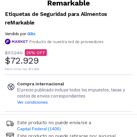
Remarkable
Etiquetas de Seguridad para Alimentos
reMarkable
Glic
Vendido por
Producto de nuestra red de proveedores
$97.240
25
$72.929
Precio s/imp. nac.
$72.929
Compra internacional
El precio publicado incluye todos los impuestos, tasas y
costos de envíos correspondientes
Ver condiciones
Este producto no puede enviarse a
Capital Federal (1406)
Este producto no puede retirarse por sucursal
Ingresá código postal (sólo números)