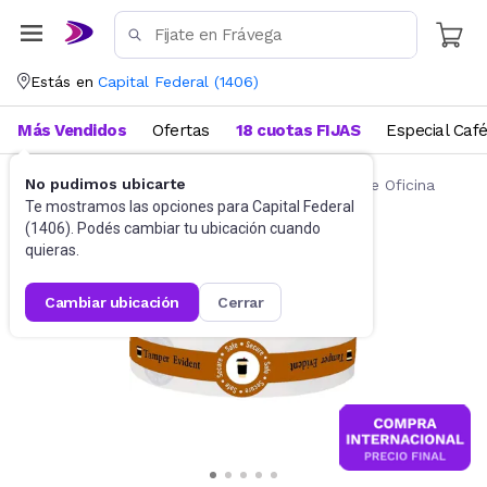
Estás en
Capital Federal
(
1406
)
Más Vendidos
Ofertas
18 cuotas FIJAS
Especial Caf
No pudimos ubicarte
Artículos de Librería y Papelería
Artículos de Oficina
Te mostramos las opciones para
Capital Federal
(
1406
). Podés cambiar tu ubicación cuando
quieras.
cambiar ubicación
cerrar