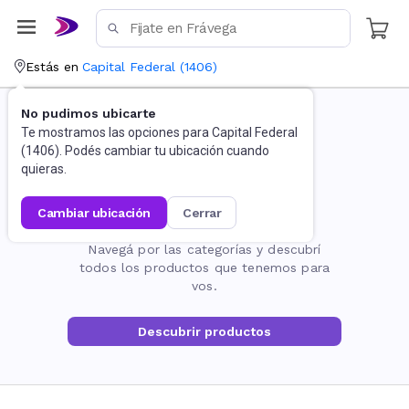
Estás en
Capital Federal
(
1406
)
No pudimos ubicarte
Te mostramos las opciones para
Capital Federal
(
1406
). Podés cambiar tu ubicación cuando
quieras.
cambiar ubicación
cerrar
La página no existe
Navegá por las categorías y descubrí
todos los productos que tenemos para
vos.
Descubrir productos