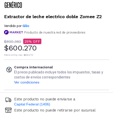
Extractor de leche electrico doble Zomee Z2
Glic
Vendido por
Producto de nuestra red de proveedores
$800.360
25
$600.270
Precio s/imp. nac.
$600.270
Compra internacional
El precio publicado incluye todos los impuestos, tasas y
costos de envíos correspondientes
Ver condiciones
Este producto no puede enviarse a
Capital Federal (1406)
Este producto no puede retirarse por sucursal
Ingresá código postal (sólo números)