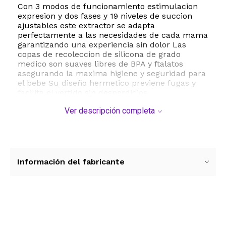
Con 3 modos de funcionamiento estimulacion
expresion y dos fases y 19 niveles de succion
ajustables este extractor se adapta
perfectamente a las necesidades de cada mama
garantizando una experiencia sin dolor Las
copas de recoleccion de silicona de grado
medico son suaves libres de BPA y ftalatos
asegurando la maxima higiene y seguridad para
el bebe Su diseño hermetico previene fugas y
facilita el vertido sin desperdicios
Ver descripción completa
El kit incluye el motor de extraccion Zomee Z2
copas recolectoras de silicona de 8 onzas y
baterias de polimero de litio recargables Su
peso ligero de solo 8 onzas y sus dimensiones
compactas lo convierten en el aliado perfecto
para llevar en cualquier bolso de maternidad
Información del fabricante
ESTE PRODUCTO VIENE DE USA DENTRO DEL
MARCO DEL SERVICIO "PUERTA A PUERTA" QUE
RIGE PARA LOS ENVíOS POSTALES
INTERNACIONALES.
Ver más contenido