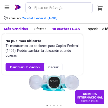
Estás en
Capital Federal
(
1406
)
Más Vendidos
Ofertas
18 cuotas FIJAS
Especial Caf
No pudimos ubicarte
Alimentación y lactancia
Sacaleches
Te mostramos las opciones para
Capital Federal
(
1406
). Podés cambiar tu ubicación cuando
quieras.
cambiar ubicación
cerrar