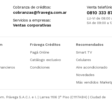
Cobranza de créditos:
Venta telefóni
cobranzas@fravega.com.ar
0810 333 8
LU-VI de 08:00 
Servicios a empresas:
SA de 09:00 a 1
Ventas corporativas
om
Frávega Créditos
Recomendados
Pagá Online
Smart TV
Catálogo exclusivo
Celulares
nancieros
Condiciones
Aire acondicionado
Novedades
Más vendidos Market
com.
Frávega S.A.C.I. e I. | Larrea 1106 2° Piso (C1117ABH) | Ciudad de