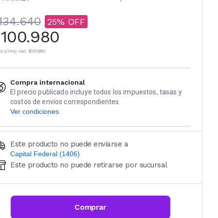
134.640
25
100.980
io s/imp. nac.
$100.980
Compra internacional
El precio publicado incluye todos los impuestos, tasas y
costos de envíos correspondientes
Ver condiciones
Este producto no puede enviarse a
Capital Federal (1406)
Este producto no puede retirarse por sucursal
Ingresá código postal (sólo números)
CALCULAR
Comprar