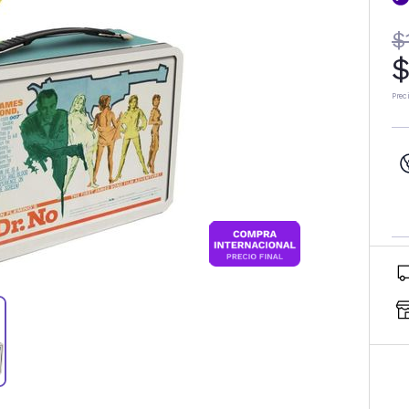
$
$
Prec