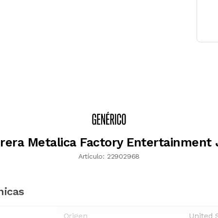
rera Metalica Factory Entertainment
Artículo:
22902968
nicas
Origen
United 