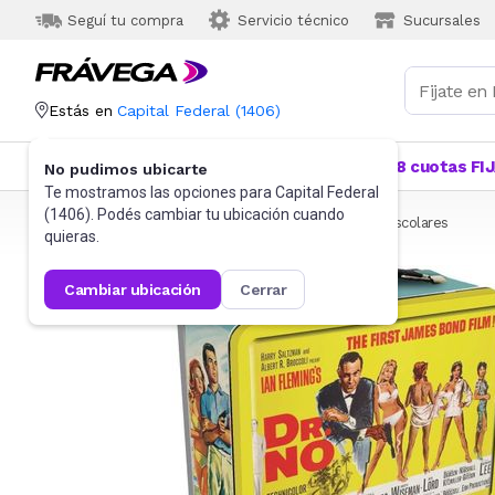
Seguí tu compra
Servicio técnico
Sucursales
Estás en
Capital Federal
(
1406
)
Categorías
Más Vendidos
Ofertas
18 cuotas FI
No pudimos ubicarte
Te mostramos las opciones para
Capital Federal
(
1406
). Podés cambiar tu ubicación cuando
Frávega
Indumentaria
Accesorios
Luncheras escolares
quieras.
cambiar ubicación
cerrar