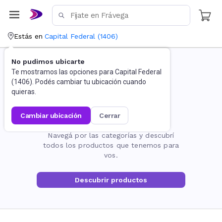
Estás en
Capital Federal
(
1406
)
No pudimos ubicarte
Te mostramos las opciones para
Capital Federal
(
1406
). Podés cambiar tu ubicación cuando
quieras.
cambiar ubicación
cerrar
La página no existe
Navegá por las categorías y descubrí
todos los productos que tenemos para
vos.
Descubrir productos