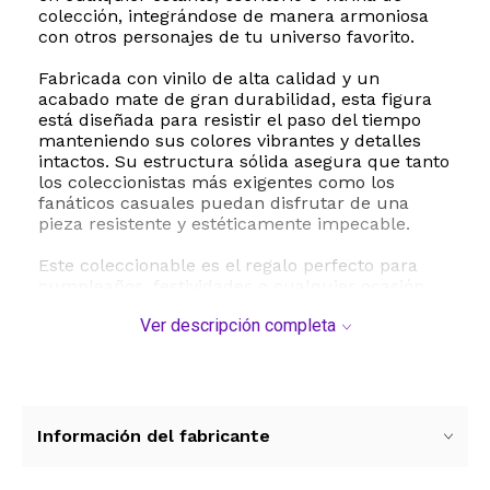
colección, integrándose de manera armoniosa
con otros personajes de tu universo favorito.
Fabricada con vinilo de alta calidad y un
acabado mate de gran durabilidad, esta figura
está diseñada para resistir el paso del tiempo
manteniendo sus colores vibrantes y detalles
intactos. Su estructura sólida asegura que tanto
los coleccionistas más exigentes como los
fanáticos casuales puedan disfrutar de una
pieza resistente y estéticamente impecable.
Este coleccionable es el regalo perfecto para
cumpleaños, festividades o cualquier ocasión
especial destinada a los amantes de la cultura
Ver descripción completa
pop y del universo de DC Comics. Al sumar a
Frank The Plant a tu colección, no solo
adquieres un objeto de decoración, sino una
pieza oficial de la marca líder en el mercado de
coleccionables. Completa tu colección de la
serie de Harley Quinn y dale un toque de humor
Información del fabricante
y originalidad a tu espacio con este personaje
indispensable.