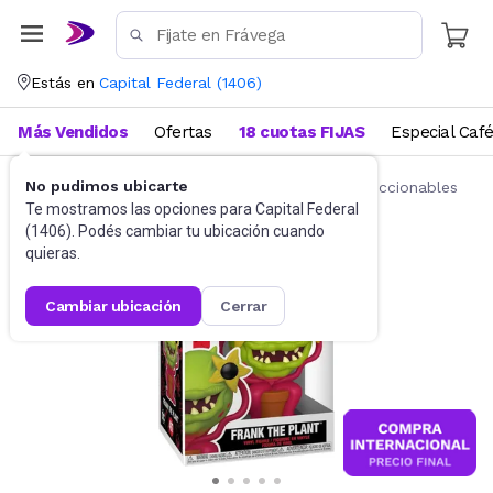
Estás en
Capital Federal
(
1406
)
Más Vendidos
Ofertas
18 cuotas FIJAS
Especial Caf
No pudimos ubicarte
Juguetes y Juegos
Figuras de acción y coleccionables
Te mostramos las opciones para
Capital Federal
(
1406
). Podés cambiar tu ubicación cuando
quieras.
cambiar ubicación
cerrar