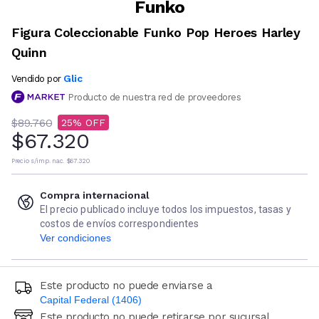
Funko
Figura Coleccionable Funko Pop Heroes Harley
Quinn
Glic
Vendido por
Producto de nuestra red de proveedores
$89.760
25
$67.320
Precio s/imp. nac.
$67.320
Compra internacional
El precio publicado incluye todos los impuestos, tasas y
costos de envíos correspondientes
Ver condiciones
Este producto no puede enviarse a
Capital Federal (1406)
Este producto no puede retirarse por sucursal
Ingresá código postal (sólo números)