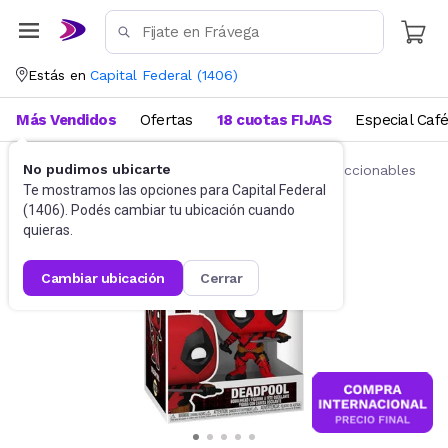
Estás en
Capital Federal
(
1406
)
Más Vendidos
Ofertas
18 cuotas FIJAS
Especial Caf
No pudimos ubicarte
Juguetes y Juegos
Figuras de acción y coleccionables
Te mostramos las opciones para
Capital Federal
(
1406
). Podés cambiar tu ubicación cuando
quieras.
cambiar ubicación
cerrar