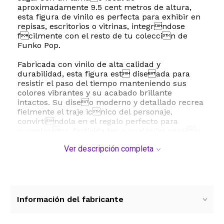
aproximadamente 9.5 cent metros de altura,
esta figura de vinilo es perfecta para exhibir en
repisas, escritorios o vitrinas, integrndose
fcilmente con el resto de tu coleccin de
Funko Pop.
Fabricada con vinilo de alta calidad y
durabilidad, esta figura est diseada para
resistir el paso del tiempo manteniendo sus
colores vibrantes y su acabado brillante
intactos. Su diseo moderno y detallado recrea
fielmente el traje icnico del personaje,
convirtindola en el regalo perfecto para
cumpleaos, festividades o cualquier ocasin
especial para los amantes de los cmics y las
Ver descripción completa
pel culas de accin. Al ser un producto oficial
de Funko, tienes la garant a de adquirir una
pieza autntica de la cultura pop que destaca
por su originalidad y valor coleccionable.
Esta figura no requiere ensamblado ni bater as
Información del fabricante
para su exhibicin, lo que facilita su
colocacin inmediata en cualquier espacio