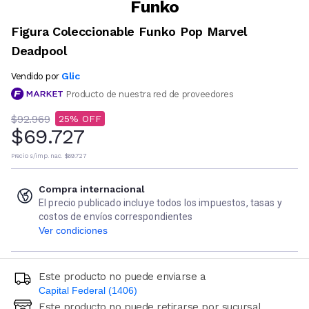
Funko
Figura Coleccionable Funko Pop Marvel
Deadpool
Glic
Vendido por
Producto de nuestra red de proveedores
$92.969
25
$69.727
Precio s/imp. nac.
$69.727
Compra internacional
El precio publicado incluye todos los impuestos, tasas y
costos de envíos correspondientes
Ver condiciones
Este producto no puede enviarse a
Capital Federal (1406)
Este producto no puede retirarse por sucursal
Ingresá código postal (sólo números)