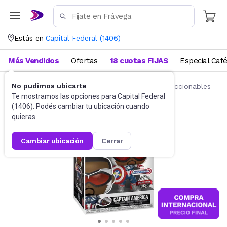
Estás en
Capital Federal
(
1406
)
Más Vendidos
Ofertas
18 cuotas FIJAS
Especial Caf
No pudimos ubicarte
Juguetes y Juegos
Figuras de acción y coleccionables
Te mostramos las opciones para
Capital Federal
(
1406
). Podés cambiar tu ubicación cuando
quieras.
cambiar ubicación
cerrar