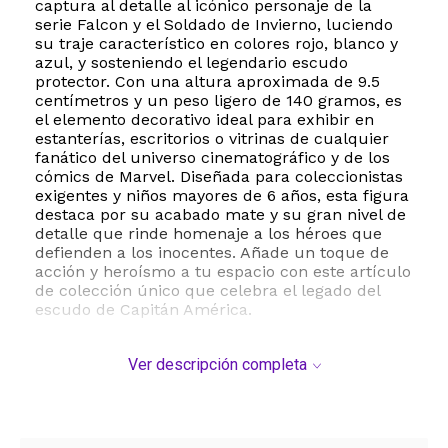
captura al detalle al icónico personaje de la
serie Falcon y el Soldado de Invierno, luciendo
su traje característico en colores rojo, blanco y
azul, y sosteniendo el legendario escudo
protector. Con una altura aproximada de 9.5
centímetros y un peso ligero de 140 gramos, es
el elemento decorativo ideal para exhibir en
estanterías, escritorios o vitrinas de cualquier
fanático del universo cinematográfico y de los
cómics de Marvel. Diseñada para coleccionistas
exigentes y niños mayores de 6 años, esta figura
destaca por su acabado mate y su gran nivel de
detalle que rinde homenaje a los héroes que
defienden a los inocentes. Añade un toque de
acción y heroísmo a tu espacio con este artículo
de colección único que celebra el legado del
escudo de Capitán América.
ESTE PRODUCTO VIENE DE USA DENTRO DEL
Ver descripción completa
MARCO DEL SERVICIO "PUERTA A PUERTA" QUE
RIGE PARA LOS ENVíOS POSTALES
INTERNACIONALES.
RECIBIRA EL PRODUCTO ENTRE 10 Y 12 DIAS