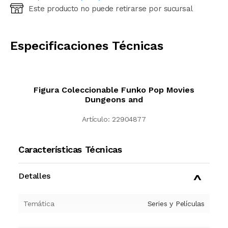
Este producto no puede retirarse por sucursal
Ingresá código postal (sólo números)
CALCULAR
Especificaciones Técnicas
Figura Coleccionable Funko Pop Movies
Dungeons and
Artículo:
22904877
Características Técnicas
Detalles
Temática
Series y Películas