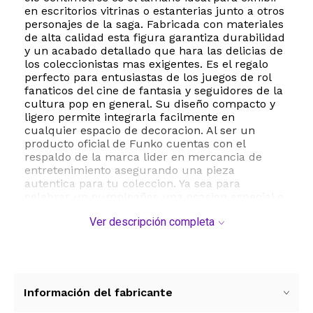
en escritorios vitrinas o estanterias junto a otros
personajes de la saga. Fabricada con materiales
de alta calidad esta figura garantiza durabilidad
y un acabado detallado que hara las delicias de
los coleccionistas mas exigentes. Es el regalo
perfecto para entusiastas de los juegos de rol
fanaticos del cine de fantasia y seguidores de la
cultura pop en general. Su diseño compacto y
ligero permite integrarla facilmente en
cualquier espacio de decoracion. Al ser un
producto oficial de Funko cuentas con el
respaldo de la marca lider en mercancia de
entretenimiento asegurando una pieza
autentica para tu coleccion. Ya sea para
celebrar un cumpleaños una ocasion especial o
simplemente para ampliar tu set de figuras de
Ver descripción completa
Calabozos y Dragones este modelo de Xenk
destaca por su fidelidad al personaje y su
estetica estilizada. No pierdas la oportunidad de
completar tu equipo de aventureros con este
guerrero legendario que representa el honor y la
valentia en el universo de D and D. Las
Información del fabricante
dimensiones del empaque son de 8.9 x 11.4 x