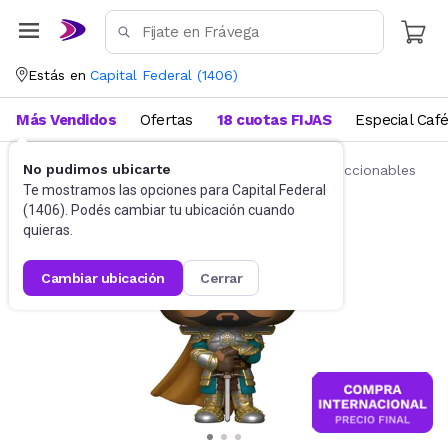
Estás en
Capital Federal
(
1406
)
Más Vendidos
Ofertas
18 cuotas FIJAS
Especial Caf
No pudimos ubicarte
Juguetes y Juegos
Figuras de acción y coleccionables
Te mostramos las opciones para
Capital Federal
(
1406
). Podés cambiar tu ubicación cuando
quieras.
cambiar ubicación
cerrar