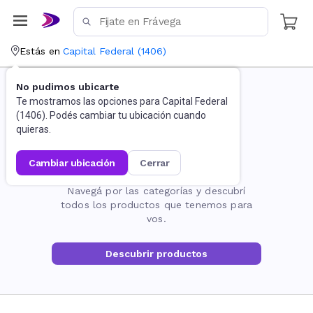
Estás en
Capital Federal
(
1406
)
No pudimos ubicarte
Te mostramos las opciones para
Capital Federal
(
1406
). Podés cambiar tu ubicación cuando
quieras.
cambiar ubicación
cerrar
La página no existe
Navegá por las categorías y descubrí
todos los productos que tenemos para
vos.
Descubrir productos