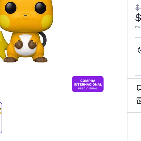
$
$
Prec