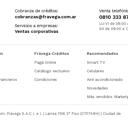
Cobranza de créditos:
Venta telefóni
cobranzas@fravega.com.ar
0810 333 8
LU-VI de 08:00 
Servicios a empresas:
SA de 09:00 a 1
Ventas corporativas
om
Frávega Créditos
Recomendados
Pagá Online
Smart TV
Catálogo exclusivo
Celulares
nancieros
Condiciones
Aire acondicionado
Novedades
Más vendidos Market
com.
Frávega S.A.C.I. e I. | Larrea 1106 2° Piso (C1117ABH) | Ciudad de