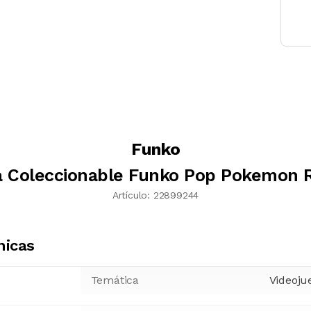
Funko
a Coleccionable Funko Pop Pokemon 
Artículo:
22899244
nicas
Temática
Videoju