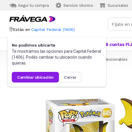
Seguí tu compra
Servicio técnico
Sucursales
Estás en
Capital Federal
(
1406
)
Categorías
Más Vendidos
Ofertas
18 cuotas FI
No pudimos ubicarte
Te mostramos las opciones para
Capital Federal
(
1406
). Podés cambiar tu ubicación cuando
Frávega
Juguetes y Juegos
Figuras de acción y coleccionables
quieras.
cambiar ubicación
cerrar