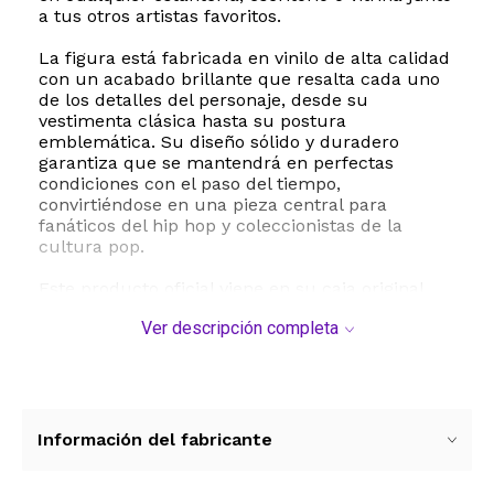
a tus otros artistas favoritos.
La figura está fabricada en vinilo de alta calidad
con un acabado brillante que resalta cada uno
de los detalles del personaje, desde su
vestimenta clásica hasta su postura
emblemática. Su diseño sólido y duradero
garantiza que se mantendrá en perfectas
condiciones con el paso del tiempo,
convirtiéndose en una pieza central para
fanáticos del hip hop y coleccionistas de la
cultura pop.
Este producto oficial viene en su caja original
con ventana transparente, ideal para quienes
Ver descripción completa
prefieren mantener sus figuras protegidas sin
perder la oportunidad de exhibirlas. Es un
regalo perfecto para personas mayores de 6
años y amantes de la música que buscan añadir
un toque de estilo urbano a sus espacios.
Información del fabricante
ESTE PRODUCTO VIENE DE USA DENTRO DEL
MARCO DEL SERVICIO "PUERTA A PUERTA" QUE