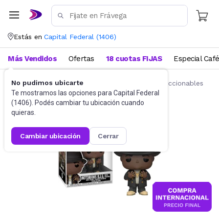
Estás en
Capital Federal
(
1406
)
Más Vendidos
Ofertas
18 cuotas FIJAS
Especial Caf
No pudimos ubicarte
Juguetes y Juegos
Figuras de acción y coleccionables
Te mostramos las opciones para
Capital Federal
(
1406
). Podés cambiar tu ubicación cuando
quieras.
cambiar ubicación
cerrar