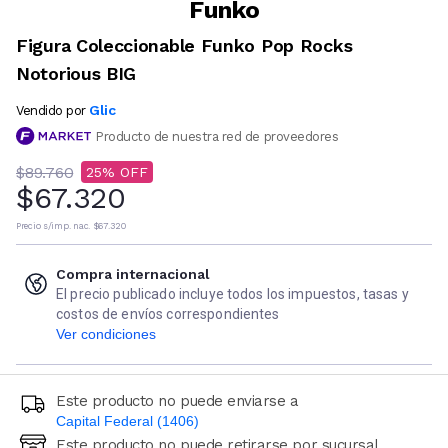
Funko
Figura Coleccionable Funko Pop Rocks
Notorious BIG
Glic
Vendido por
Producto de nuestra red de proveedores
$89.760
25
$67.320
Precio s/imp. nac.
$67.320
Compra internacional
El precio publicado incluye todos los impuestos, tasas y
costos de envíos correspondientes
Ver condiciones
Este producto no puede enviarse a
Capital Federal (1406)
Este producto no puede retirarse por sucursal
Ingresá código postal (sólo números)