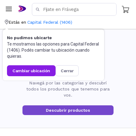
Estás en
Capital Federal
(
1406
)
No pudimos ubicarte
Te mostramos las opciones para
Capital Federal
(
1406
). Podés cambiar tu ubicación cuando
quieras.
cambiar ubicación
cerrar
La página no existe
Navegá por las categorías y descubrí
todos los productos que tenemos para
vos.
Descubrir productos