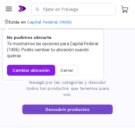
Estás en
Capital Federal
(
1406
)
No pudimos ubicarte
Te mostramos las opciones para
Capital Federal
(
1406
). Podés cambiar tu ubicación cuando
quieras.
cambiar ubicación
cerrar
La página no existe
Navegá por las categorías y descubrí
todos los productos que tenemos para
vos.
Descubrir productos