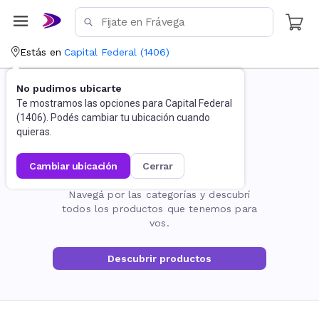
Estás en
Capital Federal
(
1406
)
No pudimos ubicarte
Te mostramos las opciones para
Capital Federal
(
1406
). Podés cambiar tu ubicación cuando
quieras.
cambiar ubicación
cerrar
La página no existe
Navegá por las categorías y descubrí
todos los productos que tenemos para
vos.
Descubrir productos