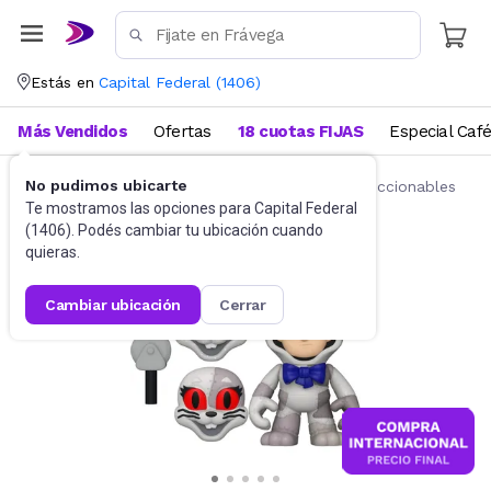
Estás en
Capital Federal
(
1406
)
Más Vendidos
Ofertas
18 cuotas FIJAS
Especial Caf
No pudimos ubicarte
Juguetes y Juegos
Figuras de acción y coleccionables
Te mostramos las opciones para
Capital Federal
(
1406
). Podés cambiar tu ubicación cuando
quieras.
cambiar ubicación
cerrar