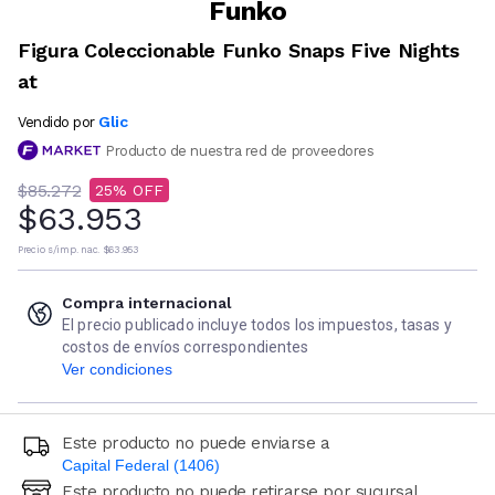
Funko
Figura Coleccionable Funko Snaps Five Nights
at
Glic
Vendido por
Producto de nuestra red de proveedores
$85.272
25
$63.953
Precio s/imp. nac.
$63.953
Compra internacional
El precio publicado incluye todos los impuestos, tasas y
costos de envíos correspondientes
Ver condiciones
Este producto no puede enviarse a
Capital Federal (1406)
Este producto no puede retirarse por sucursal
Ingresá código postal (sólo números)