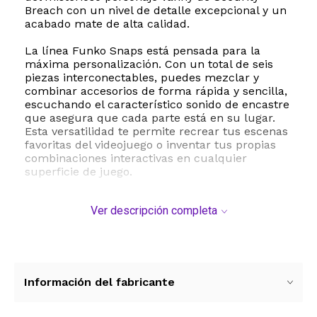
Breach con un nivel de detalle excepcional y un
acabado mate de alta calidad.
La línea Funko Snaps está pensada para la
máxima personalización. Con un total de seis
piezas interconectables, puedes mezclar y
combinar accesorios de forma rápida y sencilla,
escuchando el característico sonido de encastre
que asegura que cada parte está en su lugar.
Esta versatilidad te permite recrear tus escenas
favoritas del videojuego o inventar tus propias
combinaciones interactivas en cualquier
superficie de juego.
Fabricada con vinilo duradero y resistente, esta
Ver descripción completa
figura miniatura está hecha para soportar tanto
el juego diario como la exhibición en estanterías.
Sus dimensiones compactas de
aproximadamente quince centímetros de largo
por cuatro de ancho la convierten en el
elemento ideal para lucir en tu escritorio, repisa
Información del fabricante
o junto a tu consola de videojuegos. Al ser un
producto oficial de Funko, tienes la garantía de