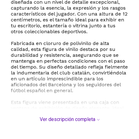
diseñada con un nivel de detalle excepcional,
capturando la esencia, la expresión y los rasgos
característicos del jugador. Con una altura de 12
centímetros, es el tamaño ideal para exhibir en
tu escritorio, estantería o vitrina junto a tus
otros coleccionables deportivos.
Fabricada en cloruro de polivinilo de alta
calidad, esta figura de vinilo destaca por su
durabilidad y resistencia, asegurando que se
mantenga en perfectas condiciones con el paso
del tiempo. Su diseño detallado refleja fielmente
la indumentaria del club catalán, convirtiéndola
en un artículo imprescindible para los
aficionados del Barcelona y los seguidores del
fútbol español en general.
Esta figura viene presentada en una caja con
ventana de exhibición de diseño elegante, ideal
para coleccionistas que prefieren mantener sus
Ver descripción completa
piezas intactas en su empaque original. Es un
regalo perfecto y original para fanáticos de todas
las edades, recomendado a partir de los 3 años.
No requiere ensamblado ni baterías, por lo que