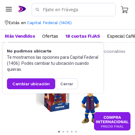
Estás en
Capital Federal
(
1406
)
Más Vendidos
Ofertas
18 cuotas FIJAS
Especial Caf
No pudimos ubicarte
Juguetes y Juegos
Figuras de acción y coleccionables
Te mostramos las opciones para
Capital Federal
(
1406
). Podés cambiar tu ubicación cuando
quieras.
cambiar ubicación
cerrar