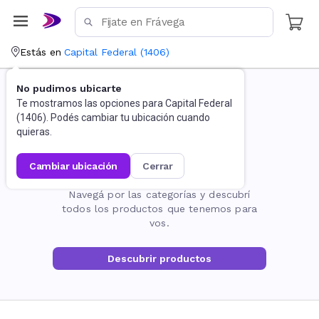
Estás en
Capital Federal
(
1406
)
No pudimos ubicarte
Te mostramos las opciones para
Capital Federal
(
1406
). Podés cambiar tu ubicación cuando
quieras.
cambiar ubicación
cerrar
La página no existe
Navegá por las categorías y descubrí
todos los productos que tenemos para
vos.
Descubrir productos