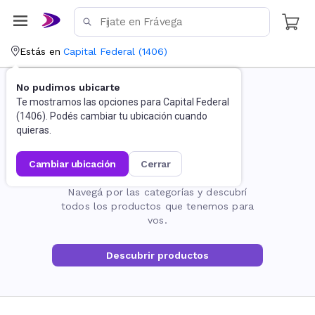
Estás en
Capital Federal
(
1406
)
No pudimos ubicarte
Te mostramos las opciones para
Capital Federal
(
1406
). Podés cambiar tu ubicación cuando
quieras.
cambiar ubicación
cerrar
La página no existe
Navegá por las categorías y descubrí
todos los productos que tenemos para
vos.
Descubrir productos