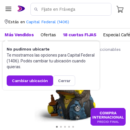
Estás en
Capital Federal
(
1406
)
Más Vendidos
Ofertas
18 cuotas FIJAS
Especial Caf
No pudimos ubicarte
Juguetes y Juegos
Figuras de acción y coleccionables
Te mostramos las opciones para
Capital Federal
(
1406
). Podés cambiar tu ubicación cuando
quieras.
cambiar ubicación
cerrar