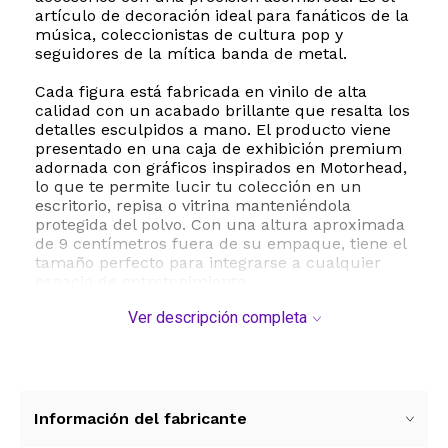
artículo de decoración ideal para fanáticos de la
música, coleccionistas de cultura pop y
seguidores de la mítica banda de metal.
Cada figura está fabricada en vinilo de alta
calidad con un acabado brillante que resalta los
detalles esculpidos a mano. El producto viene
presentado en una caja de exhibición premium
adornada con gráficos inspirados en Motorhead,
lo que te permite lucir tu colección en un
escritorio, repisa o vitrina manteniéndola
protegida del polvo. Con una altura aproximada
de 9 centímetros fuera de su empaque, tiene el
tamaño perfecto para integrarse a cualquier
espacio de entretenimiento.
Ver descripción completa
Esta figura cuenta con licencia oficial de
Motorhead, garantizando un estándar de diseño
superior y autenticidad para los coleccionistas
más exigentes. Ya sea para regalar a un
apasionado de la música o para expandir tu
propia colección de personajes de videojuegos,
Información del fabricante
cine y televisión, este pato de vinilo de Lemmy