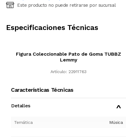
Este producto no puede retirarse por sucursal
Ingresá código postal (sólo números)
CALCULAR
Especificaciones Técnicas
Figura Coleccionable Pato de Goma TUBBZ
Lemmy
Artículo:
22911763
Características Técnicas
Detalles
Temática
Música