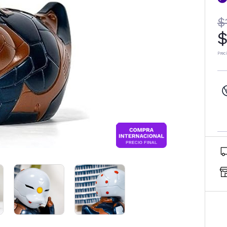
$
$
Prec