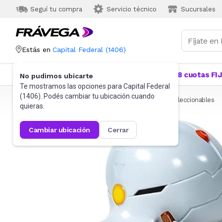
Seguí tu compra
Servicio técnico
Sucursales
Estás en
Capital Federal
(
1406
)
Categorías
Más Vendidos
Ofertas
18 cuotas FI
No pudimos ubicarte
Te mostramos las opciones para
Capital Federal
(
1406
). Podés cambiar tu ubicación cuando
Frávega
Juguetes y Juegos
Figuras de acción y coleccionables
quieras.
cambiar ubicación
cerrar