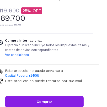
119.600
25
89.700
io s/imp. nac.
$89.700
Compra internacional
El precio publicado incluye todos los impuestos, tasas y
costos de envíos correspondientes
Ver condiciones
Este producto no puede enviarse a
Capital Federal (1406)
Este producto no puede retirarse por sucursal
Ingresá código postal (sólo números)
CALCULAR
Comprar