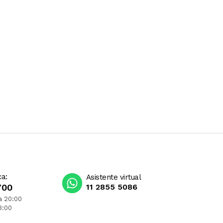
ca:
Asistente virtual
700
11 2855 5086
a 20:00
3:00