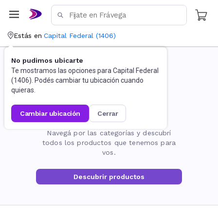
Estás en
Capital Federal
(
1406
)
No pudimos ubicarte
Te mostramos las opciones para
Capital Federal
(
1406
). Podés cambiar tu ubicación cuando
quieras.
cambiar ubicación
cerrar
La página no existe
Navegá por las categorías y descubrí
todos los productos que tenemos para
vos.
Descubrir productos