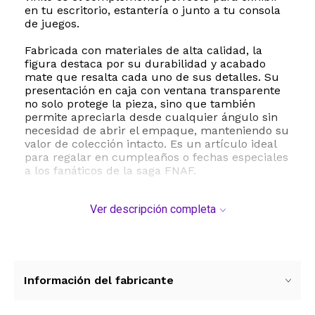
en tu escritorio, estantería o junto a tu consola
de juegos.
Fabricada con materiales de alta calidad, la
figura destaca por su durabilidad y acabado
mate que resalta cada uno de sus detalles. Su
presentación en caja con ventana transparente
no solo protege la pieza, sino que también
permite apreciarla desde cualquier ángulo sin
necesidad de abrir el empaque, manteniendo su
valor de colección intacto. Es un artículo ideal
para regalar en cumpleaños o fechas especiales
a los fanáticos de la saga FNAF.
Esta figura de acción es un producto oficial de
Ver descripción completa
Funko, lo que garantiza su autenticidad y diseño
fiel al personaje original. No requiere
ensamblado ni baterías para su funcionamiento,
siendo un artículo puramente decorativo y de
colección. Completa tu colección de Five Nights
at Freddys y dale un toque único a tu espacio
Información del fabricante
con este Holiday Foxy de edición especial.