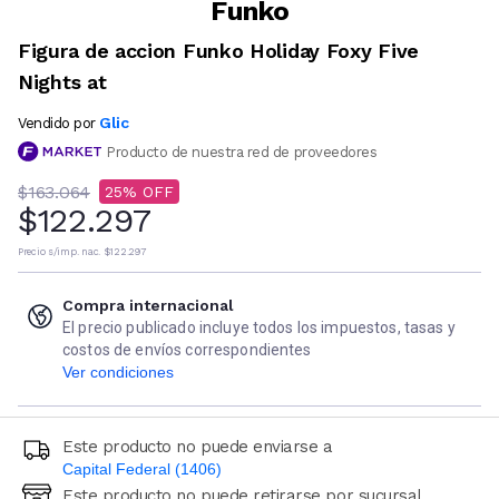
Funko
Figura de accion Funko Holiday Foxy Five
Nights at
Glic
Vendido por
Producto de nuestra red de proveedores
$163.064
25
$122.297
Precio s/imp. nac.
$122.297
Compra internacional
El precio publicado incluye todos los impuestos, tasas y
costos de envíos correspondientes
Ver condiciones
Este producto no puede enviarse a
Capital Federal (1406)
Este producto no puede retirarse por sucursal
Ingresá código postal (sólo números)