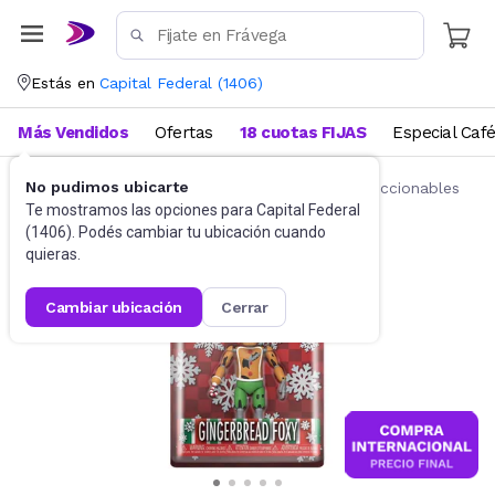
Estás en
Capital Federal
(
1406
)
Más Vendidos
Ofertas
18 cuotas FIJAS
Especial Caf
No pudimos ubicarte
Juguetes y Juegos
Figuras de acción y coleccionables
Te mostramos las opciones para
Capital Federal
(
1406
). Podés cambiar tu ubicación cuando
quieras.
cambiar ubicación
cerrar