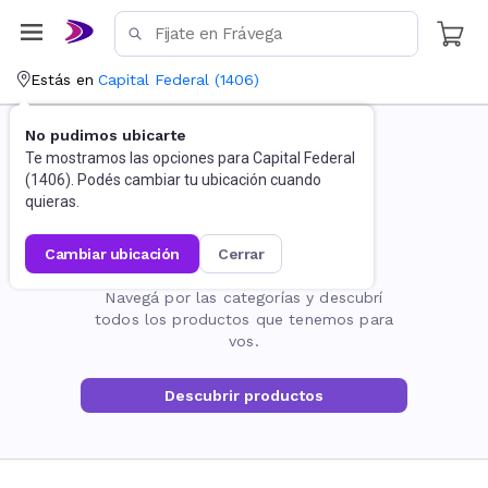
Estás en
Capital Federal
(
1406
)
No pudimos ubicarte
Te mostramos las opciones para
Capital Federal
(
1406
). Podés cambiar tu ubicación cuando
quieras.
cambiar ubicación
cerrar
La página no existe
Navegá por las categorías y descubrí
todos los productos que tenemos para
vos.
Descubrir productos