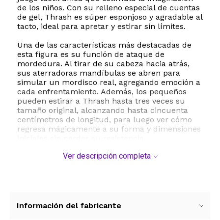
de los niños. Con su relleno especial de cuentas
de gel, Thrash es súper esponjoso y agradable al
tacto, ideal para apretar y estirar sin límites.
Una de las características más destacadas de
esta figura es su función de ataque de
mordedura. Al tirar de su cabeza hacia atrás,
sus aterradoras mandíbulas se abren para
simular un mordisco real, agregando emoción a
cada enfrentamiento. Además, los pequeños
pueden estirar a Thrash hasta tres veces su
tamaño original, alcanzando hasta cincuenta
centímetros de longitud, para luego ver cómo
regresa mágicamente a su forma y dimensiones
iniciales sin perder su resistencia.
Ver descripción completa
Este juguete está fabricado con materiales de
alta calidad como caucho termoplástico y
copolímeros seguros, garantizando durabilidad
y resistencia al juego diario. Es el regalo perfecto
para niños a partir de los cuatro años que
disfrutan del juego creativo y de las aventuras
Información del fabricante
de superhéroes marinos. Completa la colección