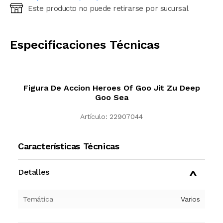
Este producto no puede retirarse por sucursal
Ingresá código postal (sólo números)
CALCULAR
Especificaciones Técnicas
Figura De Accion Heroes Of Goo Jit Zu Deep
Goo Sea
Artículo:
22907044
Características Técnicas
Detalles
Temática
Varios