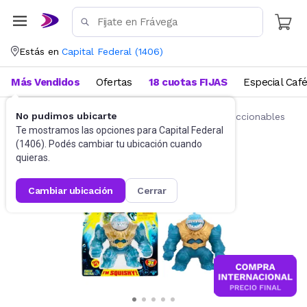
Estás en
Capital Federal
(
1406
)
Más Vendidos
Ofertas
18 cuotas FIJAS
Especial Caf
No pudimos ubicarte
Juguetes y Juegos
Figuras de acción y coleccionables
Te mostramos las opciones para
Capital Federal
(
1406
). Podés cambiar tu ubicación cuando
quieras.
cambiar ubicación
cerrar