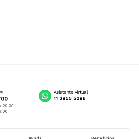
ca:
Asistente virtual
700
11 2855 5086
a 20:00
3:00
Ayuda
Beneficios