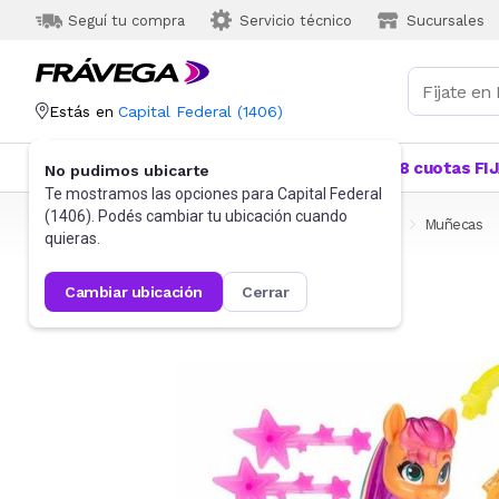
Seguí tu compra
Servicio técnico
Sucursales
Estás en
Capital Federal
(
1406
)
Categorías
Más Vendidos
Ofertas
18 cuotas FI
No pudimos ubicarte
Te mostramos las opciones para
Capital Federal
(
1406
). Podés cambiar tu ubicación cuando
Frávega
Juguetes y Juegos
Muñecas y Accesorios
Muñecas
quieras.
cambiar ubicación
cerrar