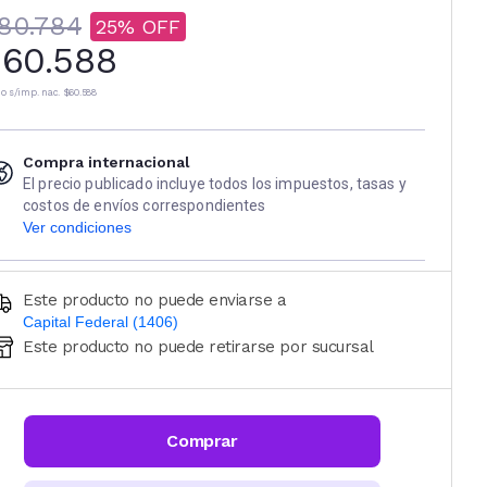
80.784
25
60.588
io s/imp. nac.
$60.588
Compra internacional
El precio publicado incluye todos los impuestos, tasas y
costos de envíos correspondientes
Ver condiciones
Este producto no puede enviarse a
Capital Federal (1406)
Este producto no puede retirarse por sucursal
Ingresá código postal (sólo números)
CALCULAR
Comprar