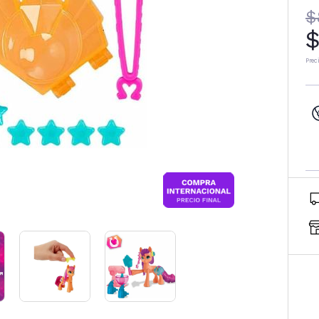
$
$
Prec