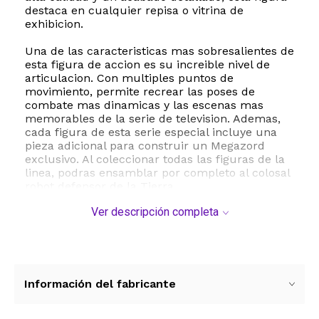
destaca en cualquier repisa o vitrina de
exhibicion.
Una de las caracteristicas mas sobresalientes de
esta figura de accion es su increible nivel de
articulacion. Con multiples puntos de
movimiento, permite recrear las poses de
combate mas dinamicas y las escenas mas
memorables de la serie de television. Ademas,
cada figura de esta serie especial incluye una
pieza adicional para construir un Megazord
exclusivo. Al coleccionar todas las figuras de la
linea, podras ensamblar por completo al colosal
robot defensor de la Tierra.
Ver descripción completa
El producto viene presentado en un empaque
de edicion especial disenado especificamente
para coleccionistas, lo que garantiza que se
mantenga protegido y luzca espectacular
incluso sin abrir. Con unas dimensiones
aproximadas de 12.7 cm de largo, 5.5 cm de
Información del fabricante
ancho y 17.7 cm de alto, y un peso ligero de 200
gramos, es ideal tanto para el juego manual