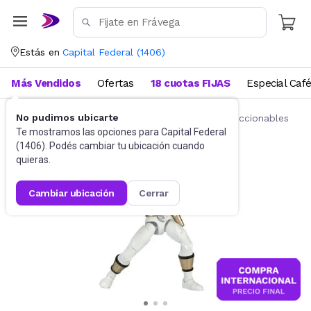
Estás en
Capital Federal
(
1406
)
Más Vendidos
Ofertas
18 cuotas FIJAS
Especial Caf
No pudimos ubicarte
Juguetes y Juegos
Figuras de acción y coleccionables
Te mostramos las opciones para
Capital Federal
(
1406
). Podés cambiar tu ubicación cuando
quieras.
cambiar ubicación
cerrar