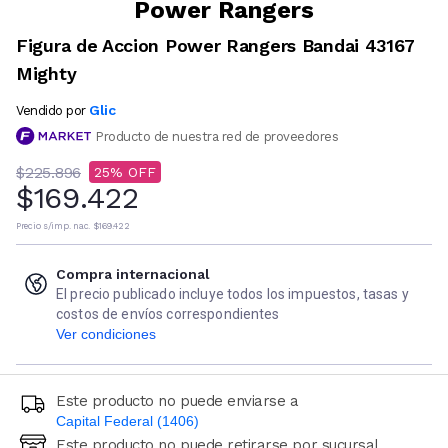
Power Rangers
Figura de Accion Power Rangers Bandai 43167
Mighty
Glic
Vendido por
Producto de nuestra red de proveedores
$225.896
25
$169.422
Precio s/imp. nac.
$169.422
Compra internacional
El precio publicado incluye todos los impuestos, tasas y
costos de envíos correspondientes
Ver condiciones
Este producto no puede enviarse a
Capital Federal (1406)
Este producto no puede retirarse por sucursal
Ingresá código postal (sólo números)