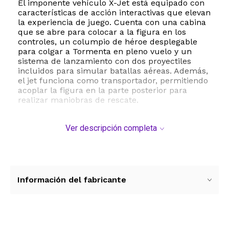
El imponente vehículo X-Jet está equipado con
características de acción interactivas que elevan
la experiencia de juego. Cuenta con una cabina
que se abre para colocar a la figura en los
controles, un columpio de héroe desplegable
para colgar a Tormenta en pleno vuelo y un
sistema de lanzamiento con dos proyectiles
incluidos para simular batallas aéreas. Además,
el jet funciona como transportador, permitiendo
acoplar la figura en la parte posterior para
realizar maniobras de rescate.
Fabricado en plástico resistente de alta calidad,
Ver descripción completa
este set es seguro y duradero para horas de
juego creativo. Es el regalo ideal para niños a
partir de los 4 años y coleccionistas que desean
expandir su universo Marvel con piezas
detalladas y dinámicas. Las dimensiones del
empaque son de 6.6 x 33 x 25.4 centímetros y
Información del fabricante
tiene un peso ligero de 280 gramos, lo que
facilita su manipulación y transporte.
ESTE PRODUCTO VIENE DE USA DENTRO DEL
MARCO DEL SERVICIO "PUERTA A PUERTA" QUE