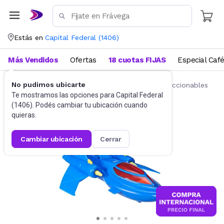
Estás en
Capital Federal
(
1406
)
Más Vendidos
Ofertas
18 cuotas FIJAS
Especial Caf
No pudimos ubicarte
Juguetes y Juegos
Figuras de acción y coleccionables
Te mostramos las opciones para
Capital Federal
(
1406
). Podés cambiar tu ubicación cuando
quieras.
cambiar ubicación
cerrar