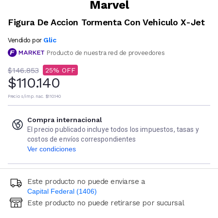
Marvel
Figura De Accion Tormenta Con Vehiculo X-Jet
Glic
Vendido por
Producto de nuestra red de proveedores
$146.853
25
$110.140
Precio s/imp. nac.
$110.140
Compra internacional
El precio publicado incluye todos los impuestos, tasas y
costos de envíos correspondientes
Ver condiciones
Este producto no puede enviarse a
Capital Federal (1406)
Este producto no puede retirarse por sucursal
Ingresá código postal (sólo números)