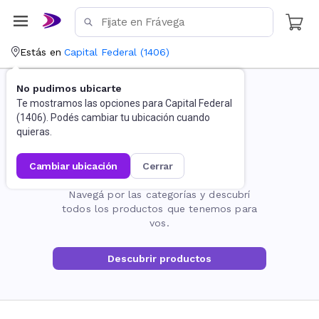
Estás en
Capital Federal
(
1406
)
No pudimos ubicarte
Te mostramos las opciones para
Capital Federal
(
1406
). Podés cambiar tu ubicación cuando
quieras.
cambiar ubicación
cerrar
La página no existe
Navegá por las categorías y descubrí
todos los productos que tenemos para
vos.
Descubrir productos