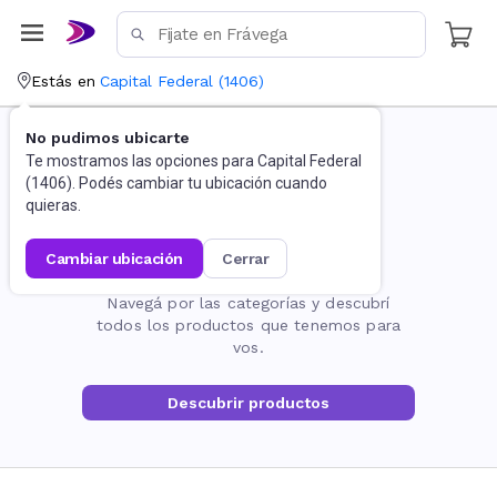
Estás en
Capital Federal
(
1406
)
No pudimos ubicarte
Te mostramos las opciones para
Capital Federal
(
1406
). Podés cambiar tu ubicación cuando
quieras.
cambiar ubicación
cerrar
La página no existe
Navegá por las categorías y descubrí
todos los productos que tenemos para
vos.
Descubrir productos