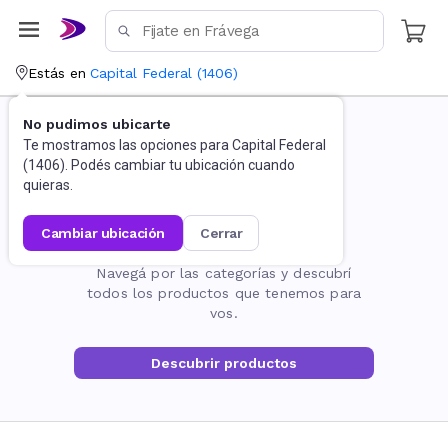
Estás en
Capital Federal
(
1406
)
No pudimos ubicarte
Te mostramos las opciones para
Capital Federal
(
1406
). Podés cambiar tu ubicación cuando
quieras.
cambiar ubicación
cerrar
La página no existe
Navegá por las categorías y descubrí
todos los productos que tenemos para
vos.
Descubrir productos