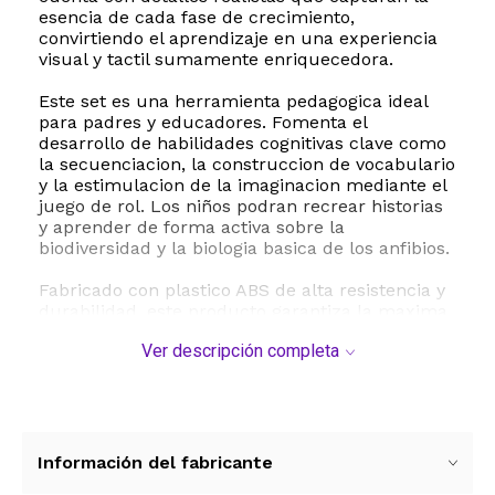
esencia de cada fase de crecimiento,
convirtiendo el aprendizaje en una experiencia
visual y tactil sumamente enriquecedora.
Este set es una herramienta pedagogica ideal
para padres y educadores. Fomenta el
desarrollo de habilidades cognitivas clave como
la secuenciacion, la construccion de vocabulario
y la estimulacion de la imaginacion mediante el
juego de rol. Los niños podran recrear historias
y aprender de forma activa sobre la
biodiversidad y la biologia basica de los anfibios.
Fabricado con plastico ABS de alta resistencia y
durabilidad, este producto garantiza la maxima
seguridad para los mas pequeños al estar libre
Ver descripción completa
de componentes toxicos y contar con
certificaciones internacionales de seguridad. Su
diseño robusto y suave al tacto es perfecto para
manos pequeñas, asegurando horas de juego
seguro en el hogar, escuelas o guarderias.
Información del fabricante
Especificaciones tecnicas: