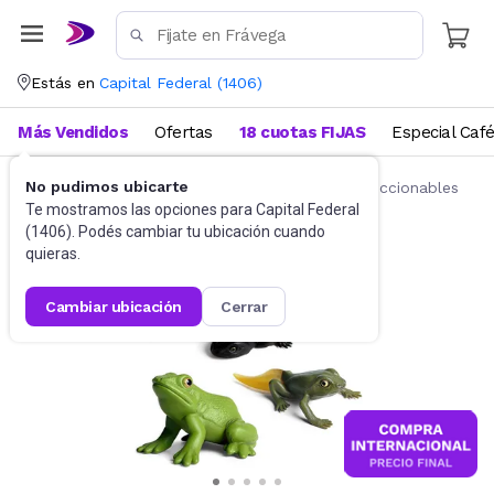
Estás en
Capital Federal
(
1406
)
Más Vendidos
Ofertas
18 cuotas FIJAS
Especial Caf
No pudimos ubicarte
Juguetes y Juegos
Figuras de acción y coleccionables
Te mostramos las opciones para
Capital Federal
(
1406
). Podés cambiar tu ubicación cuando
quieras.
cambiar ubicación
cerrar