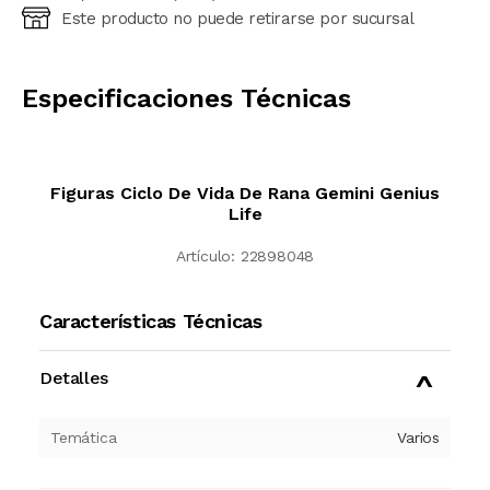
Este producto no puede retirarse por sucursal
Ingresá código postal (sólo números)
CALCULAR
Especificaciones Técnicas
Figuras Ciclo De Vida De Rana Gemini Genius
Life
Artículo:
22898048
Características Técnicas
Detalles
Temática
Varios