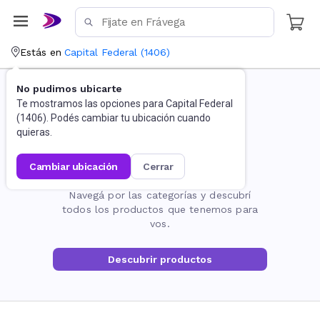
Estás en
Capital Federal
(
1406
)
No pudimos ubicarte
Te mostramos las opciones para
Capital Federal
(
1406
). Podés cambiar tu ubicación cuando
quieras.
cambiar ubicación
cerrar
La página no existe
Navegá por las categorías y descubrí
todos los productos que tenemos para
vos.
Descubrir productos