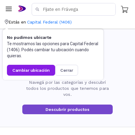
Estás en
Capital Federal
(
1406
)
No pudimos ubicarte
Te mostramos las opciones para
Capital Federal
(
1406
). Podés cambiar tu ubicación cuando
quieras.
cambiar ubicación
cerrar
La página no existe
Navegá por las categorías y descubrí
todos los productos que tenemos para
vos.
Descubrir productos