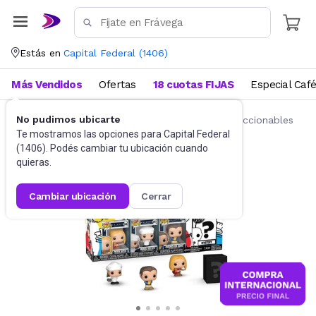
Estás en
Capital Federal
(
1406
)
Más Vendidos
Ofertas
18 cuotas FIJAS
Especial Caf
No pudimos ubicarte
Juguetes y Juegos
Figuras de acción y coleccionables
Te mostramos las opciones para
Capital Federal
(
1406
). Podés cambiar tu ubicación cuando
quieras.
cambiar ubicación
cerrar