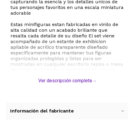
capturando la esencia y los detalles unicos de
tus personajes favoritos en una escala miniatura
adorable
Estas minifiguras estan fabricadas en vinilo de
alta calidad con un acabado brillante que
resalta cada detalle de su diseño El set viene
acompañado de un estante de exhibicion
apilable de acrilico transparente diseñado
especificamente para mantener tus figuras
organizadas protegidas y listas para ser
mostradas en cualquier escritorio repisa o mesa
de noche Su tamaño compacto de 14 x 3 x 11
centimetros y su peso ligero de apenas 80
Ver descripción completa
gramos lo convierten en el accesorio decorativo
perfecto para espacios reducidos
Ademas de ser una pieza de coleccion
imprescindible para los fanaticos de Friends
estas figuras son sumamente versatiles Son
Información del fabricante
ideales para usar como adornos de pastel en
cumpleaños tematicos como sorpresas en
bolsas de regalo para fiestas o como un
obsequio especial en Navidad y aniversarios El