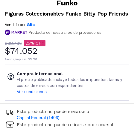
Funko
Figuras Coleccionables Funko Bitty Pop Friends
Glic
Vendido por
Producto de nuestra red de proveedores
$98.736
25
$74.052
Precio s/imp. nac.
$74.052
Compra internacional
El precio publicado incluye todos los impuestos, tasas y
costos de envíos correspondientes
Ver condiciones
Este producto no puede enviarse a
Capital Federal (1406)
Este producto no puede retirarse por sucursal
Ingresá código postal (sólo números)