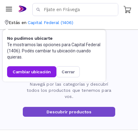
Estás en
Capital Federal
(
1406
)
No pudimos ubicarte
Te mostramos las opciones para
Capital Federal
(
1406
). Podés cambiar tu ubicación cuando
quieras.
cambiar ubicación
cerrar
La página no existe
Navegá por las categorías y descubrí
todos los productos que tenemos para
vos.
Descubrir productos