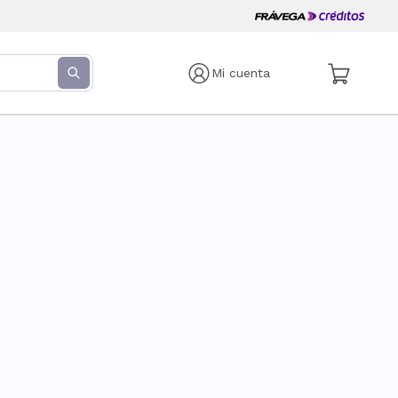
Mi cuenta
s