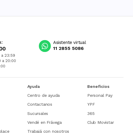
a:
Asistente virtual
00
11 2855 5086
 a 23:59
0 a 20:00
:00
Ayuda
Beneficios
Centro de ayuda
Personal Pay
Contactanos
YPF
Sucursales
365
Vendé en Frávega
Club Movistar
place
Trabajá con nosotros