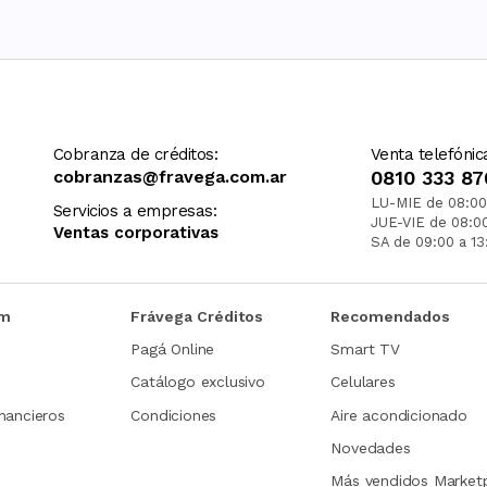
Cobranza de créditos:
Venta telefónic
cobranzas@fravega.com.ar
0810 333 87
LU-MIE de 08:00
Servicios a empresas:
JUE-VIE de 08:0
Ventas corporativas
SA de 09:00 a 13
om
Frávega Créditos
Recomendados
Pagá Online
Smart TV
Catálogo exclusivo
Celulares
nancieros
Condiciones
Aire acondicionado
Novedades
Más vendidos Market