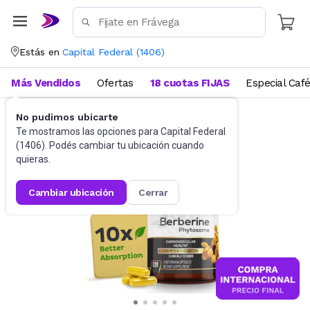
Estás en
Capital Federal
(
1406
)
Más Vendidos
Ofertas
18 cuotas FIJAS
Especial Caf
No pudimos ubicarte
Suplementos
Suplementos deportivos
Te mostramos las opciones para
Capital Federal
(
1406
). Podés cambiar tu ubicación cuando
quieras.
cambiar ubicación
cerrar