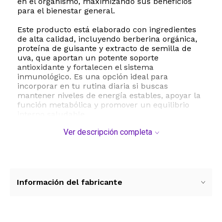
en el organismo, maximizando sus beneficios
para el bienestar general.
Este producto está elaborado con ingredientes
de alta calidad, incluyendo berberina orgánica,
proteína de guisante y extracto de semilla de
uva, que aportan un potente soporte
antioxidante y fortalecen el sistema
inmunológico. Es una opción ideal para
incorporar en tu rutina diaria si buscas
mantener niveles de energía estables, apoyar la
función metabólica y promover un equilibrio
interno saludable.
Ver descripción completa
El suplemento se presenta en un frasco con 120
cápsulas vegetales, lo que garantiza un
suministro prolongado y conveniente. Es un
producto completamente vegano, libre de
gluten y sin organismos genéticamente
modificados sin OMG, adaptándose
Información del fabricante
perfectamente a diferentes estilos de vida y
necesidades alimentarias. Además, está
fabricado bajo estrictas normas de calidad en
instalaciones certificadas cGMP y sometido a