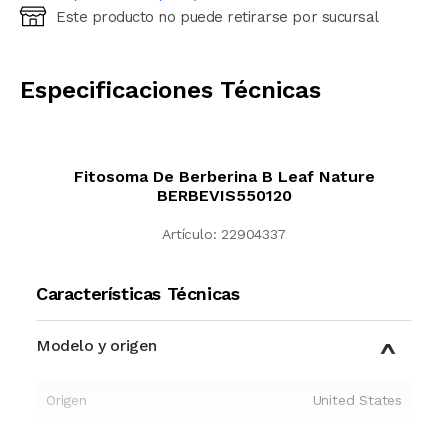
Este producto no puede retirarse por sucursal
Ingresá código postal (sólo números)
CALCULAR
Especificaciones Técnicas
Fitosoma De Berberina B Leaf Nature
BERBEVIS550120
Artículo:
22904337
Características Técnicas
Modelo y origen
Origen
United States