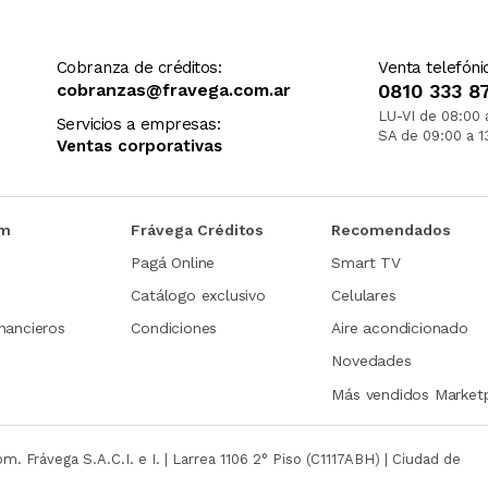
Cobranza de créditos:
Venta telefóni
cobranzas@fravega.com.ar
0810 333 8
LU-VI de 08:00 
Servicios a empresas:
SA de 09:00 a 1
Ventas corporativas
om
Frávega Créditos
Recomendados
Pagá Online
Smart TV
Catálogo exclusivo
Celulares
nancieros
Condiciones
Aire acondicionado
Novedades
Más vendidos Market
com.
Frávega S.A.C.I. e I. | Larrea 1106 2° Piso (C1117ABH) | Ciudad de