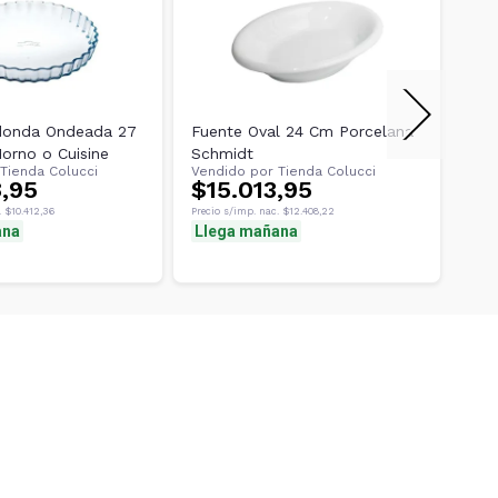
donda Ondeada 27
Fuente Oval 24 Cm Porcelana
Ban
orno o Cuisine
Schmidt
Mm 
Tienda Colucci
Vendido por
Tienda Colucci
Ven
8,95
$15.013,95
$12.
$1
.
$10.412,36
Precio s/imp. nac.
$12.408,22
ana
Llega mañana
Preci
Ll