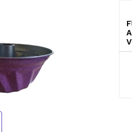
F
A
V