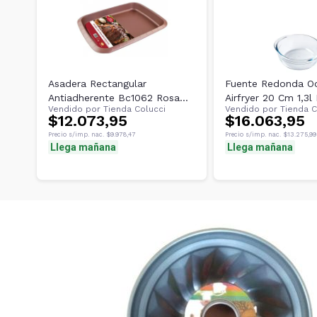
Asadera Rectangular
Fuente Redonda Oc
Antiadherente Bc1062 Rosa
Airfryer 20 Cm 1,3l
Vendido por
Tienda Colucci
Vendido por
Tienda C
Betty Crocker
Aire Transparente
$12.073,95
$16.063,95
Precio s/imp. nac.
$9.978,47
Precio s/imp. nac.
$13.275,99
Llega mañana
Llega mañana