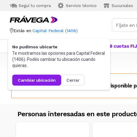
Seguí tu compra
Servicio técnico
Sucursales
Estás en
Capital Federal
(
1406
)
Categorías
Más Vendidos
Ofertas
18 cuotas FI
No pudimos ubicarte
Te mostramos las opciones para
Capital Federal
(
1406
). Podés cambiar tu ubicación cuando
Frávega
Hogar
Bazar
Fuentes y recipientes
quieras.
cambiar ubicación
cerrar
Este producto no se encuentra disponible p
Personas interesadas en este product