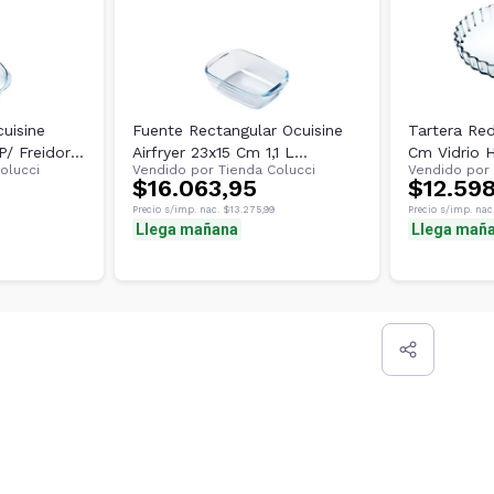
uisine
Fuente Rectangular Ocuisine
Tartera Re
 P/ Freidora
Airfryer 23x15 Cm 1,1 L
Cm Vidrio H
olucci
Vendido por
Tienda Colucci
Vendido por
Transparente
$16.063,95
$12.59
Precio s/imp. nac.
$13.275,99
Precio s/imp. nac
Llega mañana
Llega mañ