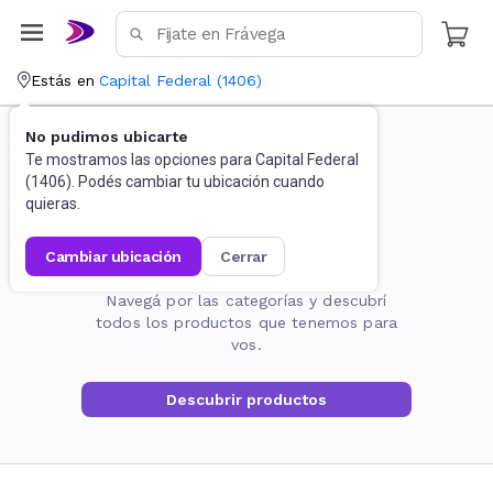
Estás en
Capital Federal
(
1406
)
No pudimos ubicarte
Te mostramos las opciones para
Capital Federal
(
1406
). Podés cambiar tu ubicación cuando
quieras.
cambiar ubicación
cerrar
La página no existe
Navegá por las categorías y descubrí
todos los productos que tenemos para
vos.
Descubrir productos