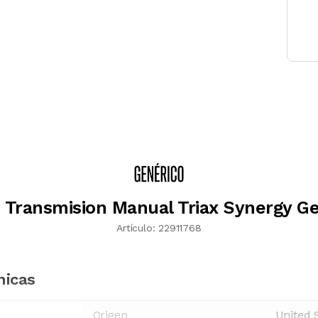
o Transmision Manual Triax Synergy G
Artículo:
22911768
nicas
Origen
United 