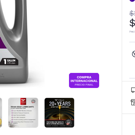
$
$
Prec