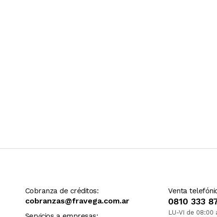
Ver más contenido
Cobranza de créditos:
Venta telefóni
cobranzas@fravega.com.ar
0810 333 8
LU-VI de 08:00 
Servicios a empresas: