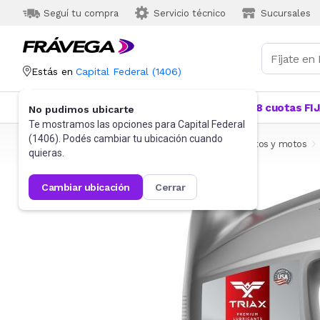
Seguí tu compra
Servicio técnico
Sucursales
Estás en
Capital Federal
(
1406
)
Categorías
Más Vendidos
Ofertas
18 cuotas FI
No pudimos ubicarte
Te mostramos las opciones para
Capital Federal
(
1406
). Podés cambiar tu ubicación cuando
Frávega
Autos, Motos y Otros
Accesorios para autos y motos
quieras.
cambiar ubicación
cerrar