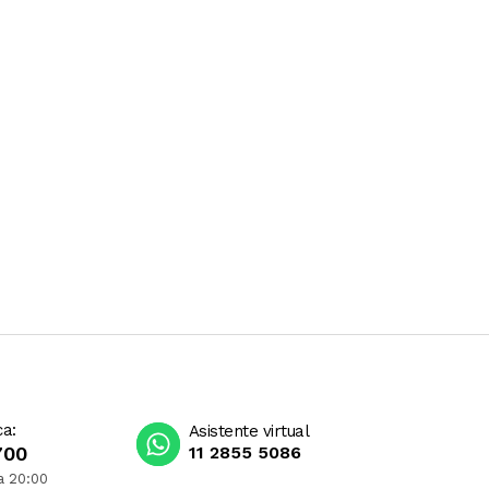
ca:
Asistente virtual
700
11 2855 5086
a 20:00