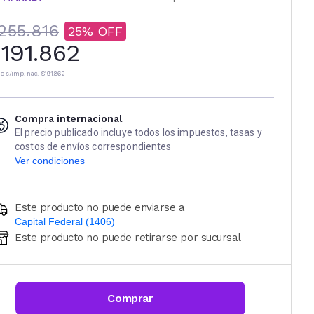
255.816
25
191.862
io s/imp. nac.
$191.862
Compra internacional
El precio publicado incluye todos los impuestos, tasas y
costos de envíos correspondientes
Ver condiciones
Este producto no puede enviarse a
Capital Federal (1406)
Este producto no puede retirarse por sucursal
Ingresá código postal (sólo números)
CALCULAR
Comprar