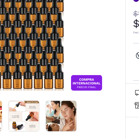
$
$
Prec