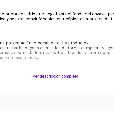
 punta de vidrio que llega hasta el fondo del envase, pe
co y seguro, convirtiéndolos en recipientes a prueba de fu
una presentación impecable de tus productos.
es para barba o gotas esenciales de forma compacta y liger
smética natural, tinturas madre o blends de aromaterapia
 para ojos u oídos.
Ver descripción completa
licona.
aprox. 0.55" x 0.55".
isión.
do a mano.