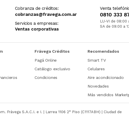
Cobranza de créditos:
Venta telefóni
cobranzas@fravega.com.ar
0810 333 8
LU-VI de 08:00 
Servicios a empresas:
SA de 09:00 a 1
Ventas corporativas
om
Frávega Créditos
Recomendados
Pagá Online
Smart TV
Catálogo exclusivo
Celulares
nancieros
Condiciones
Aire acondicionado
Novedades
Más vendidos Market
com.
Frávega S.A.C.I. e I. | Larrea 1106 2° Piso (C1117ABH) | Ciudad de