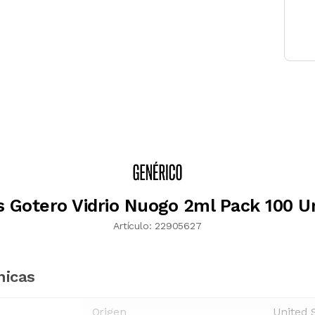
s Gotero Vidrio Nuogo 2ml Pack 100 U
Artículo:
22905627
nicas
Origen
United 