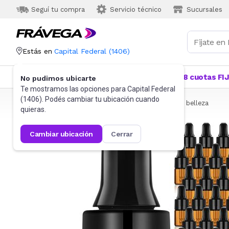
Seguí tu compra
Servicio técnico
Sucursales
Estás en
Capital Federal
(
1406
)
Categorías
Más Vendidos
Ofertas
18 cuotas FI
No pudimos ubicarte
Te mostramos las opciones para
Capital Federal
(
1406
). Podés cambiar tu ubicación cuando
Frávega
Belleza y Cuidado Corporal
Accesorios de belleza
quieras.
cambiar ubicación
cerrar