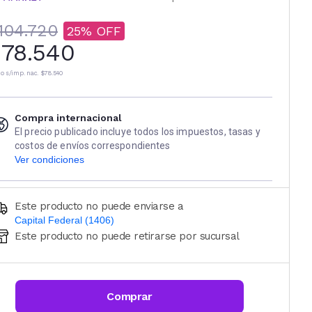
104.720
25
78.540
io s/imp. nac.
$78.540
Compra internacional
El precio publicado incluye todos los impuestos, tasas y
costos de envíos correspondientes
Ver condiciones
Este producto no puede enviarse a
Capital Federal (1406)
Este producto no puede retirarse por sucursal
Ingresá código postal (sólo números)
CALCULAR
Comprar