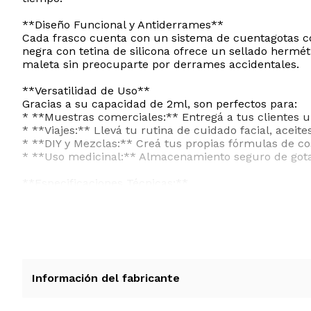
**Diseño Funcional y Antiderrames**
Cada frasco cuenta con un sistema de cuentagotas con
negra con tetina de silicona ofrece un sellado herméti
maleta sin preocuparte por derrames accidentales.
**Versatilidad de Uso**
Gracias a su capacidad de 2ml, son perfectos para:
* **Muestras comerciales:** Entregá a tus clientes 
* **Viajes:** Llevá tu rutina de cuidado facial, aceit
* **DIY y Mezclas:** Creá tus propias fórmulas de co
* **Uso medicinal:** Almacenamiento seguro de gotas
**Especificaciones Técnicas:**
* **Marca:** Nuogo
* **Cantidad:** 100 unidades por paquete.
* **Material:** Vidrio de alta resistencia y tetina de si
* **Capacidad:** 2 mililitros 0.07 oz fl.
* **Color:** Ámbar marrón oscuro con tapa negra.
* **Dimensiones:** 1.4 cm de ancho x 1.4 cm de base 
* **Tipo de cierre:** Tapa a rosca con gotero de prec
Información del fabricante
* **Mantenimiento:** Reutilizables y aptos para lava