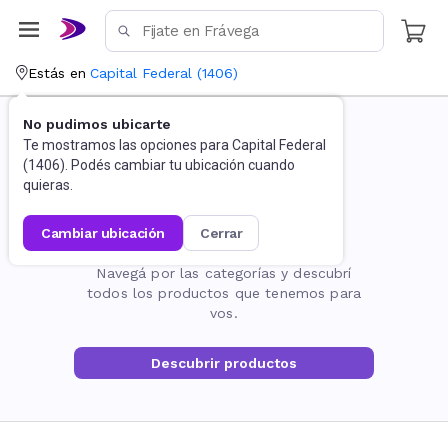
Estás en
Capital Federal
(
1406
)
No pudimos ubicarte
Te mostramos las opciones para
Capital Federal
(
1406
). Podés cambiar tu ubicación cuando
quieras.
cambiar ubicación
cerrar
La página no existe
Navegá por las categorías y descubrí
todos los productos que tenemos para
vos.
Descubrir productos